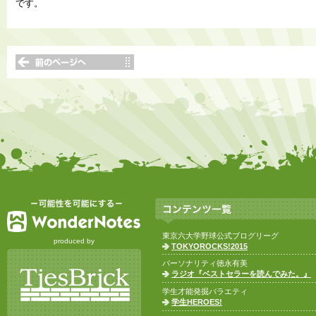
です。
東京六大学野球公式ブログリーグ
produced by
TOKYOROCKS!2015
パーソナリティ徳永有美
ラジオ『ベストセラーを読んでみた。』
学生才能発掘バラエティ
学生HEROES!