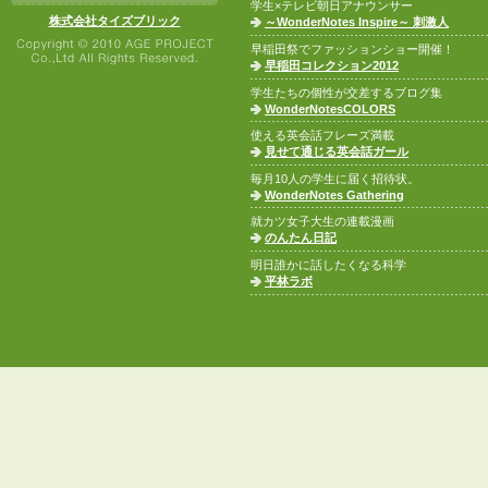
学生×テレビ朝日アナウンサー
株式会社タイズブリック
～WonderNotes Inspire～ 刺激人
早稲田祭でファッションショー開催！
早稲田コレクション2012
学生たちの個性が交差するブログ集
WonderNotesCOLORS
使える英会話フレーズ満載
見せて通じる英会話ガール
毎月10人の学生に届く招待状。
WonderNotes Gathering
就カツ女子大生の連載漫画
のんたん日記
明日誰かに話したくなる科学
平林ラボ