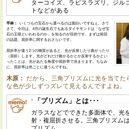
ターコイズ、ラピスラズリ、ジル
トなどがある
平林：
いくつもの宝石から選べるのは面白いですねぇ。さて
さて、今日は、4月の誕生石でもあるダイヤモンドは「なぜ宝
石の王様といわれるのか」を知るのが目的です。まずは前回
の話題、屈折率に関するおさらいです。
屈折率が違う2つの物質があると、光が反射したり曲がったり
（屈折）します。光がどれだけ曲がるかとか反射するかとい
ったことは、光があたる角度や屈折率で決まります。ちなみ
に、屈折率は色ごとに違うんですね。
木原：
だから、三角プリズムに光を当てた
な色が少しずつズレて見えるんですよね。
「プリズム」とは･･･
ガラスなどでできた多面体で、光
射・複屈折させる。三角プリズム
プリズム。