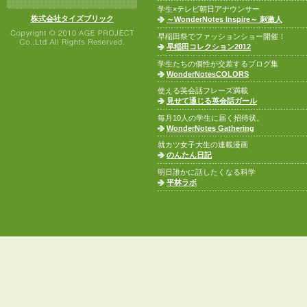
学生×テレビ朝日アナウンサー
株式会社タイズブリック
～WonderNotes Inspire～ 刺激人
早稲田祭でファッションショー開催！
早稲田コレクション2012
学生たちの個性が交差するブログ集
WonderNotesCOLORS
使える英会話フレーズ満載
見せて通じる英会話ガール
毎月10人の学生に届く招待状。
WonderNotes Gathering
就カツ女子大生の連載漫画
のんたん日記
明日誰かに話したくなる科学
平林ラボ