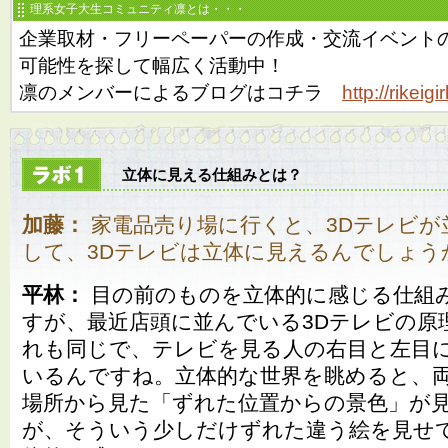
理系女子大生コミュニティ凛とは・・・
企業取材・フリーペーパーの作成・交流イベント
可能性を探して幅広く活動中！
凛のメンバーによるブログはコチラ
http://rikeig
立体に見える仕組みとは？
加藤：
家電品売り場に行くと、3Dテレビが
して、3Dテレビは立体に見えるんでしょう
平林：
目の前のものを立体的に感じる仕組
すが、最近店頭に並んでいる3Dテレビの原
れも同じで、テレビを見る人の右目と左目
いるんですね。立体的な世界を眺めると、
場所から見た「ずれた位置からの景色」が
が、そういう少しだけずれた違う絵を見せ