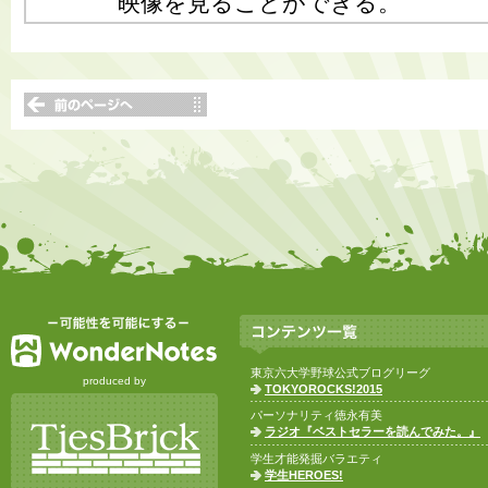
映像を見ることができる。
東京六大学野球公式ブログリーグ
produced by
TOKYOROCKS!2015
パーソナリティ徳永有美
ラジオ『ベストセラーを読んでみた。』
学生才能発掘バラエティ
学生HEROES!